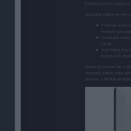
înțeles pentru cititor
Această ediție se rema
Format economic
misiuni sau pa
Greutate redusă
lungi.
Text lizibil, în
început în stud
Dacă ai nevoie de o Bib
această ediție este a
doresc o limbă simplă, 