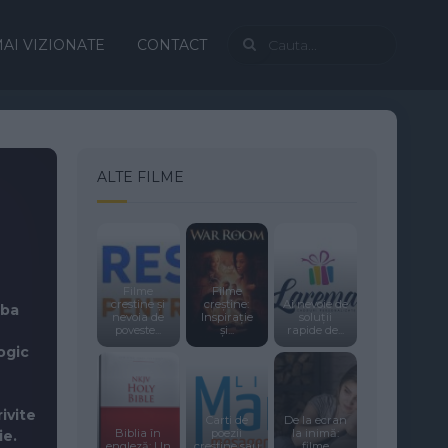
AI VIZIONATE
CONTACT
ALTE FILME
Filme
Filme
crestine și
creștine:
Ai nevoie de
mba
nevoia de
Inspirație
soluții
poveste...
și...
rapide de...
ogic
ivite
Carti de
De la ecran
Biblia în
poezii
la inimă:
ie.
engleză: Un
crestine sau
filme