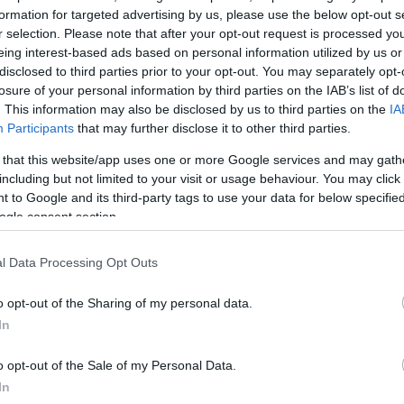
formation for targeted advertising by us, please use the below opt-out s
 din piele neagră, cuvintele lui Isus cu
r selection. Please note that after your opt-out request is processed y
 aurite
eing interest-based ads based on personal information utilized by us or
disclosed to third parties prior to your opt-out. You may separately opt-
losure of your personal information by third parties on the IAB’s list of
nsiderată un adevărat clasic, combinând eleganța cu tradiția.
. This information may also be disclosed by us to third parties on the
IA
Version (KJV) rămâne una dintre cele mai influente versiuni ale
Participants
that may further disclose it to other third parties.
 frumusețea stilului literar și pentru impactul său cultural și spiritu
 that this website/app uses one or more Google services and may gath
iele neagră se remarcă prin:
including but not limited to your visit or usage behaviour. You may click 
 to Google and its third-party tags to use your data for below specifi
oară a materialelor, pielea neagră conferă durabilitate și un aspec
ogle consent section.
ă, potrivită pentru cei care doresc o Biblie ușor de purtat în g
hainei.
l Data Processing Opt Outs
sus cu roșu, o caracteristică premium ce ajută la identificarea rapi
ântuitorului.
o opt-out of the Sharing of my personal data.
, care adaugă eleganță și protejează paginile de uzură.
In
gerea ideală pentru cei care iubesc tradiția și doresc o ediție
o opt-out of the Sale of my Personal Data.
ât pentru uz zilnic, cât și pentru a fi oferită cadou unei persoane dr
In