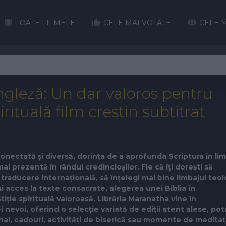
TOATE FILMELE
CELE MAI VOTATE
CELE M
engleză: Un dar valoros pentru
irituală film crestin subtitrat
conectată și diversă, dorința de a aprofunda Scriptura în li
i prezentă în rândul credincioșilor. Fie că îți dorești să
o traducere internațională, să înțelegi mai bine limbajul teol
ai acces la texte consacrate, alegerea unei Biblia în
iție spirituală valoroasă. Librăria Maranatha vine în
nevoi, oferind o selecție variată de ediții atent alese, potr
al, cadouri, activități de biserică sau momente de meditaț