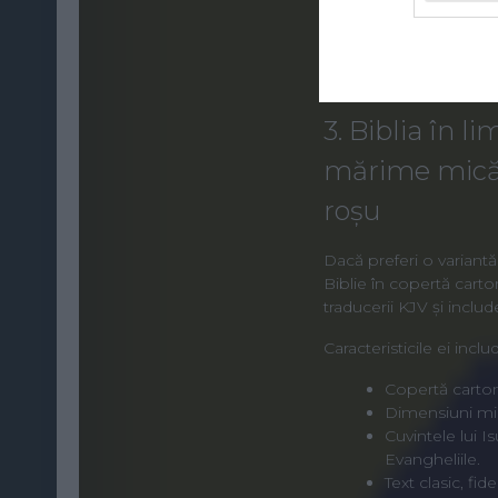
3. Biblia în l
mărime mică, 
roșu
Dacă preferi o variantă
Biblie în copertă carto
traducerii KJV și inclu
Caracteristicile ei includ
Copertă cartona
Dimensiuni mic
Cuvintele lui I
Evangheliile.
Text clasic, fid