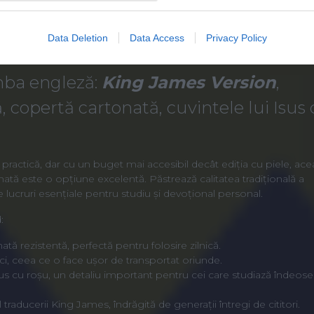
Data Deletion
Data Access
Privacy Policy
imba engleză:
King James Version
,
copertă cartonată, cuvintele lui Isus
 practică, dar cu un buget mai accesibil decât ediția cu piele, ace
nată este o opțiune excelentă. Păstrează calitatea tradițională a
de lucruri esențiale pentru studiu și devoțional personal.
:
tă rezistentă, perfectă pentru folosire zilnică.
i, ceea ce o face ușor de transportat oriunde.
sus cu roșu, un detaliu important pentru cei care studiază îndeose
el traducerii King James, îndrăgită de generații întregi de cititori.