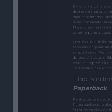
Într-o lume tot mai co
devine tot mai prezentă 
traducere internațional
texte consacrate, aleger
Maranatha vine în întâm
potrivite pentru studiu
Lectura Bibliei în limb
sensurile originale ale 
simplitatea sa. Pentru 
doresc să învețe, o Bi
carte, ea reprezintă o pu
personală și cea a com
1. Biblia în l
Paperback
Pentru cei care caută 
Paperback este o aleg
frumusețea clasică a l