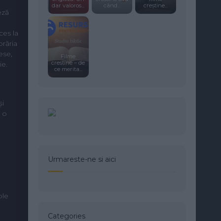
dar valoros...
când...
creștine...
eză
ces la
brăria
ese,
Filme
crestine – de
ie.
ce merita...
și
t o
Urmareste-ne si aici
ble
Categories