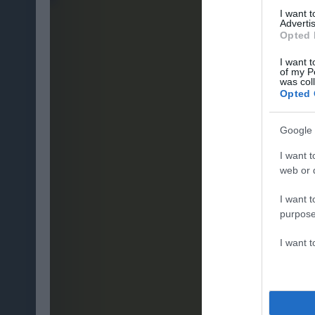
I want 
Advertis
Opted 
I want t
of my P
was col
Opted 
Google 
I want t
web or d
I want t
purpose
I want 