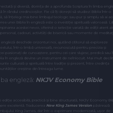
nectată și diversă, dorința de a aprofunda Scriptura în limba engl
în rândul credincioșilor. Fie că îți dorești să studiezi Biblia într-o
ă, să înțelegi mai bine limbajul teologic sau pur și simplu să ai ac
ea unei Biblia în engleză este o investiție spirituală valoroasă. Li
pinarea acestei nevoi, oferind o selecție variată de ediții atent al
 personal, cadouri, activități de biserică sau momente de meditaț
a engleză deschide orizonturi noi, ajutând cititorul să exploreze
textului, într-o limbă universală, recunoscută pentru precizia și
cei pasionați de cunoaștere, pentru cei care slujesc, predică sau î
blia în engleză devine un instrument de neînlocuit. Mai mult decâ
nte culturală și spirituală între tradiție și prezent, între credința
unităților creștine din întreaga lume.
imba engleză:
NKJV Economy Bible
o ediție accesibilă, practică și bine structurată, NKJV Economy Bi
ere excelentă. Traducerea
New King James Version
păstrează
imbajului King James, dar într-o exprimare modernizată, ușor de