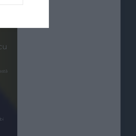
 cu
astă
bi