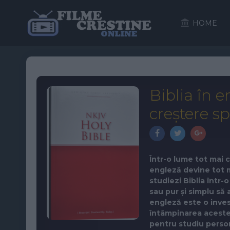
HOME
Biblia în 
creștere sp
Într-o lume tot mai 
engleză devine tot ma
studiezi Biblia într-
sau pur și simplu să 
engleză este o invest
întâmpinarea acestei 
pentru studiu person