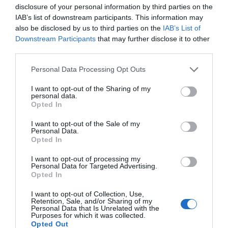
disclosure of your personal information by third parties on the
IAB’s list of downstream participants. This information may
also be disclosed by us to third parties on the
IAB’s List of
Downstream Participants
that may further disclose it to other
Email
*
third parties.
Please note that this website/app uses one or more Google
Personal Data Processing Opt Outs
services and may gather and store information including but
Website
not limited to your visit or usage behaviour. You may click to
I want to opt-out of the Sharing of my
personal data.
grant or deny consent to Google and its third-party tags to
Opted In
use your data for below specified purposes in below Google
consent section.
I want to opt-out of the Sale of my
Personal Data.
Opted In
Save my name, email, and website in this browser
for the next time I comment.
I want to opt-out of processing my
Personal Data for Targeted Advertising.
Opted In
I want to opt-out of Collection, Use,
Retention, Sale, and/or Sharing of my
Personal Data that Is Unrelated with the
Purposes for which it was collected.
Opted Out