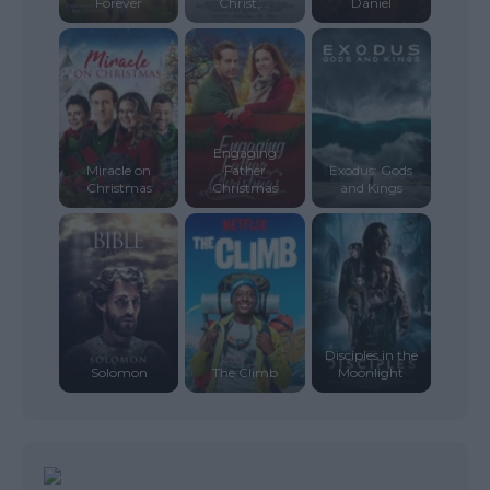
Forever
Christ,...
Daniel
Engaging
Miracle on
Father
Exodus: Gods
Christmas
Christmas
and Kings
Disciples in the
Solomon
The Climb
Moonlight