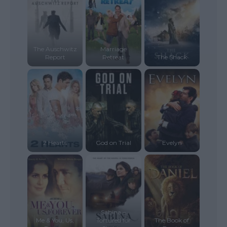
The Auschwitz
Marriage
Report
Retreat
The Shack
2 Hearts
God on Trial
Evelyn
Sabina –
Me & You, Us,
Tortured for
The Book of