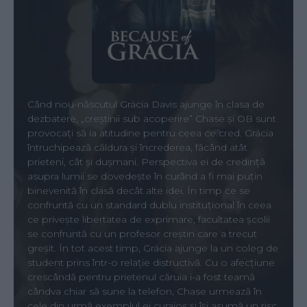
Când nou-născutul Grácia Davis ajunge în clasa de
dezbatere, „creștinii sub acoperire” Chase și OB sunt
provocați să ia atitudine pentru ceea ce cred. Grácia
întruchipează căldura și încrederea, făcând atât
prieteni, cât și dușmani. Perspectiva ei de credință
asupra lumii se dovedește în curând a fi mai puțin
binevenită în clasă decât alte idei. În timp ce se
confruntă cu un standard dublu instituțional în ceea
ce privește libertatea de exprimare, facultatea școlii
se confruntă cu un profesor creștin care a trecut
greșit. În tot acest timp, Grácia ajunge la un coleg de
student prins într-o relație distructivă. Cu o afecțiune
crescândă pentru prietenul căruia i-a fost teamă
cândva chiar să sune la telefon, Chase urmează în
cele din urmă exemplul ei curajos și își asumă un risc