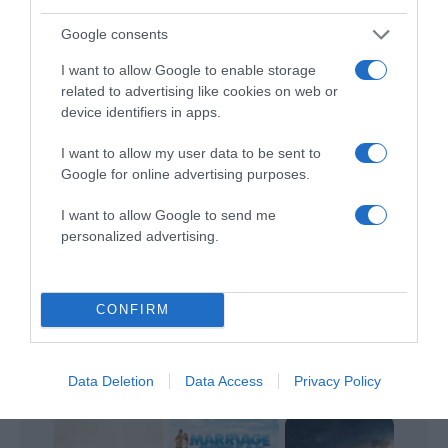
ALTE FILME
Google consents
I want to allow Google to enable storage
related to advertising like cookies on web or
device identifiers in apps.
I want to allow my user data to be sent to
Google for online advertising purposes.
Un antrenor de
I want to allow Google to send me
Peace River
What if…
legendă
personalized advertising.
CONFIRM
A Greater Yes:
The Story of
The Man of
Data Deletion
Data Access
Privacy Policy
Amy...
God
The Blind Side