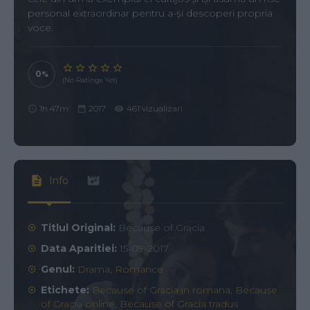
personal extraordinar pentru a-și descoperi propria
voce.
0
(No Ratings Yet)
1h 47m
2017
461 vizualizari
Info
Titlul Original:
Because of Gracia
Data Aparitiei:
15-09-2017
Genul:
Drama
,
Romance
Etichete:
Because of Gracia in romana
,
Because
of Gracia online
,
Because of Gracia tradus